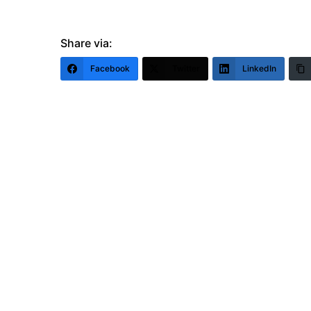
Share via:
Facebook
Twitter
LinkedIn
MissDan
5 octobre 2022 in
Infos pratiques