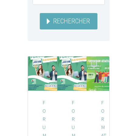
RECHERCHER
F
F
F
O
O
O
R
R
R
U
U
M
M
M
AT