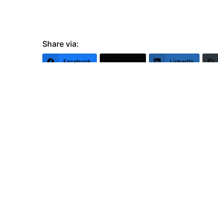
Share via:
Facebook
Twitter
LinkedIn
MissDan
1 septembre 2021 in
Infos pratique